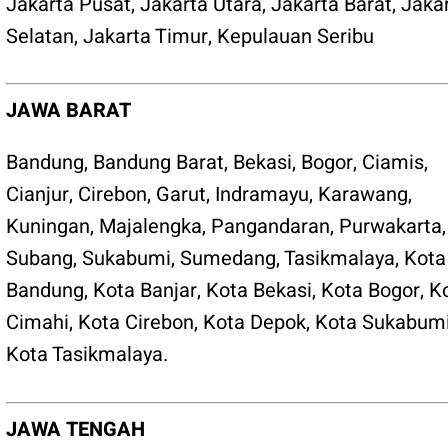
Jakarta Pusat
,
Jakarta Utara
,
Jakarta Barat
,
Jaka
Selatan
,
Jakarta Timur
,
Kepulauan Seribu
JAWA BARAT
Bandung
,
Bandung Barat
,
Bekasi
,
Bogor
,
Ciamis
,
Cianjur
,
Cirebon
,
Garut
,
Indramayu
,
Karawang
,
Kuningan
,
Majalengka
,
Pangandaran
,
Purwakarta
,
Subang
,
Sukabumi
,
Sumedang
,
Tasikmalaya
,
Kota
Bandung
,
Kota Banjar
,
Kota Bekasi
,
Kota Bogor
,
K
Cimahi
,
Kota Cirebon
,
Kota Depok
,
Kota Sukabum
Kota Tasikmalaya
.
JAWA TENGAH