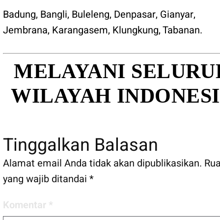
Badung
,
Bangli
,
Buleleng
,
Denpasar
,
Gianyar
,
Jembrana
,
Karangasem
,
Klungkung
,
Tabanan
.
MELAYANI SELURU
WILAYAH INDONES
Tinggalkan Balasan
Alamat email Anda tidak akan dipublikasikan.
Ru
yang wajib ditandai
*
Komentar
*