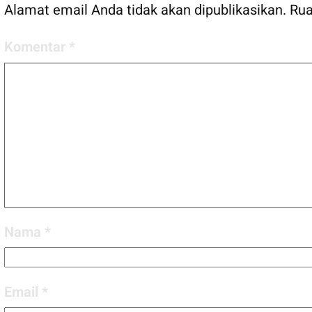
Alamat email Anda tidak akan dipublikasikan.
Rua
Komentar
*
Nama
*
Email
*