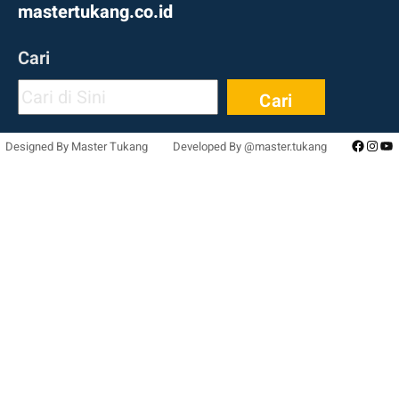
mastertukang.co.id
Cari
Cari
Facebo
Inst
Yo
Designed By Master Tukang
Developed By @master.tukang