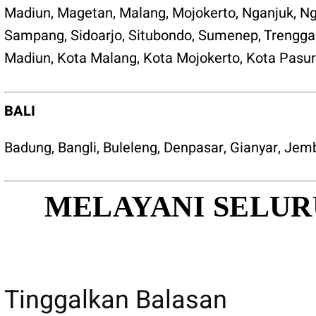
Madiun
,
Magetan
,
Malang
,
Mojokerto
,
Nganjuk
,
Ng
Sampang
,
Sidoarjo
,
Situbondo
,
Sumenep
,
Trengga
Madiun
,
Kota Malang
,
Kota Mojokerto
,
Kota Pasu
BALI
Badung
,
Bangli
,
Buleleng
,
Denpasar
,
Gianyar
,
Jem
MELAYANI SELUR
Tinggalkan Balasan