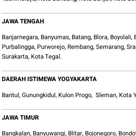
JAWA TENGAH
Banjarnegara
,
Banyumas
,
Batang
,
Blora
,
Boyolali
,
Purbalingga
,
Purworejo
,
Rembang
,
Semarang
,
Sr
Surakarta
,
Kota Tegal
.
DAERAH ISTIMEWA YOGYAKARTA
Bantul
,
Gunungkidul
,
Kulon Progo
,
Sleman
,
Kota 
JAWA TIMUR
Bangkalan
,
Banyuwangi
,
Blitar
,
Bojonegoro
,
Bondo