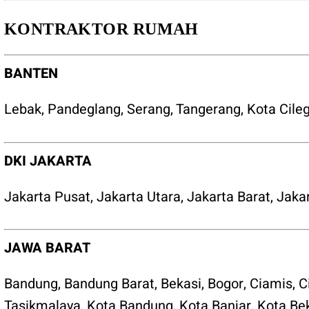
KONTRAKTOR RUMAH
BANTEN
Lebak
,
Pandeglang
,
Serang
,
Tangerang
,
Kota Cile
DKI JAKARTA
Jakarta Pusat
,
Jakarta Utara
,
Jakarta Barat
,
Jakar
JAWA BARAT
Bandung
,
Bandung Barat
,
Bekasi
,
Bogor
,
Ciamis
,
C
Tasikmalaya
,
Kota Bandung
,
Kota Banjar
,
Kota Be