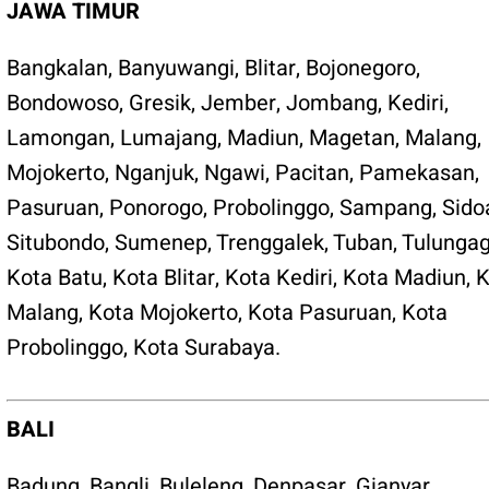
JAWA TIMUR
Bangkalan
,
Banyuwangi
,
Blitar
,
Bojonegoro
,
Bondowoso
,
Gresik
,
Jember
,
Jombang
,
Kediri
,
Lamongan
,
Lumajang
,
Madiun
,
Magetan
,
Malang
,
Mojokerto
,
Nganjuk
,
Ngawi
,
Pacitan
,
Pamekasan
,
Pasuruan
,
Ponorogo
,
Probolinggo
,
Sampang
,
Sido
Situbondo
,
Sumenep
,
Trenggalek
,
Tuban
,
Tulunga
Kota Batu
,
Kota Blitar
,
Kota Kediri
,
Kota Madiun
,
K
Malang
,
Kota Mojokerto
,
Kota Pasuruan
,
Kota
Probolinggo
,
Kota Surabaya
.
BALI
Badung
,
Bangli
,
Buleleng
,
Denpasar
,
Gianyar
,