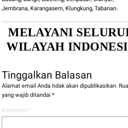
Jembrana
,
Karangasem
,
Klungkung
,
Tabanan
.
MELAYANI SELURU
WILAYAH INDONES
Tinggalkan Balasan
Alamat email Anda tidak akan dipublikasikan.
Ru
yang wajib ditandai
*
Komentar
*