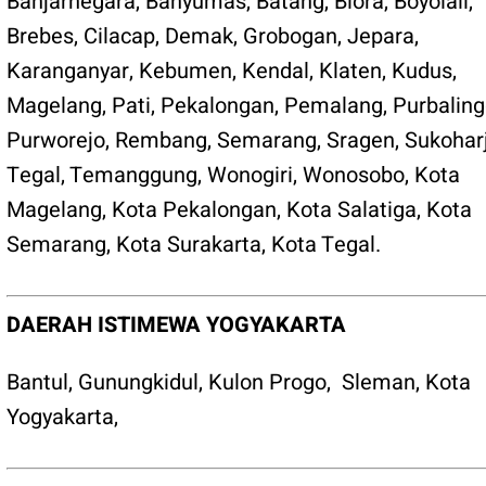
Banjarnegara
,
Banyumas
,
Batang
,
Blora
,
Boyolali
,
Brebes
,
Cilacap
,
Demak
,
Grobogan
,
Jepara
,
Karanganyar
,
Kebumen
,
Kendal
,
Klaten
,
Kudus
,
Magelang
,
Pati
,
Pekalongan
,
Pemalang
,
Purbalin
Purworejo
,
Rembang
,
Semarang
,
Sragen
,
Sukohar
Tegal
,
Temanggung
,
Wonogiri
,
Wonosobo
,
Kota
Magelang
,
Kota Pekalongan
,
Kota Salatiga
,
Kota
Semarang
,
Kota Surakarta
,
Kota Tegal
.
DAERAH ISTIMEWA YOGYAKARTA
Bantul
,
Gunungkidul
,
Kulon Progo
,
Sleman
,
Kota
Yogyakarta
,