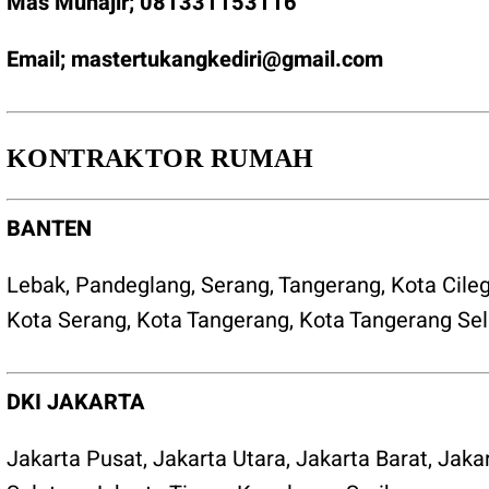
Mas Muhajir;
081331153116
Email;
mastertukangkediri@gmail.com
KONTRAKTOR RUMAH
BANTEN
Lebak
,
Pandeglang
,
Serang
,
Tangerang
,
Kota Cile
Kota Serang
,
Kota Tangerang
,
Kota Tangerang Sel
DKI JAKARTA
Jakarta Pusat
,
Jakarta Utara
,
Jakarta Barat
,
Jaka