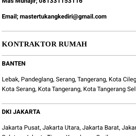
Mas Muhajir;
081331153116
Email;
mastertukangkediri@gmail.com
KONTRAKTOR RUMAH
BANTEN
Lebak
,
Pandeglang
,
Serang
,
Tangerang
,
Kota Cile
Kota Serang
,
Kota Tangerang
,
Kota Tangerang Sel
DKI JAKARTA
Jakarta Pusat
,
Jakarta Utara
,
Jakarta Barat
,
Jaka