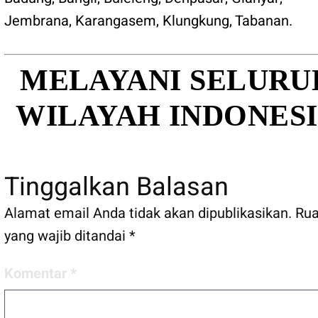
Jembrana
,
Karangasem
,
Klungkung
,
Tabanan
.
MELAYANI SELURU
WILAYAH INDONES
Tinggalkan Balasan
Alamat email Anda tidak akan dipublikasikan.
Ru
yang wajib ditandai
*
Komentar
*