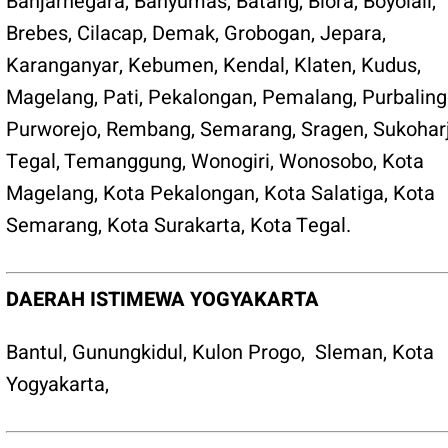
Banjarnegara
,
Banyumas
,
Batang
,
Blora
,
Boyolali
,
Brebes
,
Cilacap
,
Demak
,
Grobogan
,
Jepara
,
Karanganyar
,
Kebumen
,
Kendal
,
Klaten
,
Kudus
,
Magelang
,
Pati
,
Pekalongan
,
Pemalang
,
Purbalin
Purworejo
,
Rembang
,
Semarang
,
Sragen
,
Sukohar
Tegal
,
Temanggung
,
Wonogiri
,
Wonosobo
,
Kota
Magelang
,
Kota Pekalongan
,
Kota Salatiga
,
Kota
Semarang
,
Kota Surakarta
,
Kota Tegal
.
DAERAH ISTIMEWA YOGYAKARTA
Bantul
,
Gunungkidul
,
Kulon Progo
,
Sleman
,
Kota
Yogyakarta
,