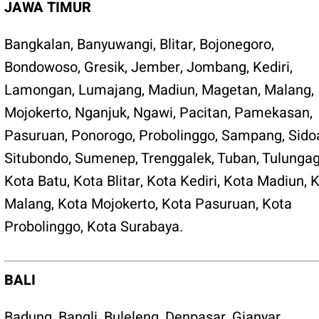
JAWA TIMUR
Bangkalan
,
Banyuwangi
,
Blitar
,
Bojonegoro
,
Bondowoso
,
Gresik
,
Jember
,
Jombang
,
Kediri
,
Lamongan
,
Lumajang
,
Madiun
,
Magetan
,
Malang
,
Mojokerto
,
Nganjuk
,
Ngawi
,
Pacitan
,
Pamekasan
,
Pasuruan
,
Ponorogo
,
Probolinggo
,
Sampang
,
Sido
Situbondo
,
Sumenep
,
Trenggalek
,
Tuban
,
Tulunga
Kota Batu
,
Kota Blitar
,
Kota Kediri
,
Kota Madiun
,
K
Malang
,
Kota Mojokerto
,
Kota Pasuruan
,
Kota
Probolinggo
,
Kota Surabaya
.
BALI
Badung
,
Bangli
,
Buleleng
,
Denpasar
,
Gianyar
,