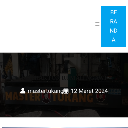
Lewati
KONTRAKTOR
BE
ke
RA
konten
BANGUN RUMAH
ND
A
KOTRAKTOR RUMAH NGAWI
mastertukang
12 Maret 2024