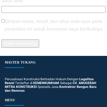
Situs Web
Simpan nama, email, dan situs web saya pada
peramban ini untuk komentar saya berikutnya.
MASTER TUKANG
Perusahaan Konstruksi Berbadan Hukum Dengan
Legalitas
Resmi
Terdaftar di
KEMENKUMHAM
Sebagai
CV. ANUGERAH
MITRA KONSTRUKSI
Spesialis Jasa
Kontraktor Bangun Baru
dan Renovas
MENU