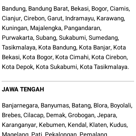
Bandung
,
Bandung Barat
,
Bekasi
,
Bogor
,
Ciamis
,
Cianjur
,
Cirebon
,
Garut
,
Indramayu
,
Karawang
,
Kuningan
,
Majalengka
,
Pangandaran
,
Purwakarta
,
Subang
,
Sukabumi
,
Sumedang
,
Tasikmalaya
,
Kota Bandung
,
Kota Banjar
,
Kota
Bekasi
,
Kota Bogor
,
Kota Cimahi
,
Kota Cirebon
,
Kota Depok
,
Kota Sukabumi
,
Kota Tasikmalaya
.
JAWA TENGAH
Banjarnegara
,
Banyumas
,
Batang
,
Blora
,
Boyolali
,
Brebes
,
Cilacap
,
Demak
,
Grobogan
,
Jepara
,
Karanganyar
,
Kebumen
,
Kendal
,
Klaten
,
Kudus,
Magelang
,
Pati
,
Pekalongan
,
Pemalang
,