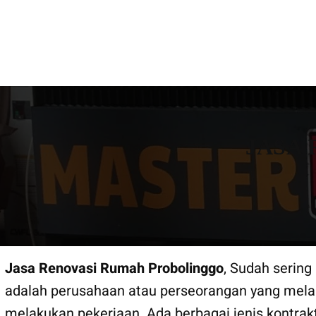
Lewati
KONTRAKTOR BANGUN R
ke
konten
JASA
Jasa Renovasi Rumah Probolinggo
, Sudah sering
adalah perusahaan atau perseorangan yang mela
melakukan pekerjaan. Ada berbagai jenis kontrak