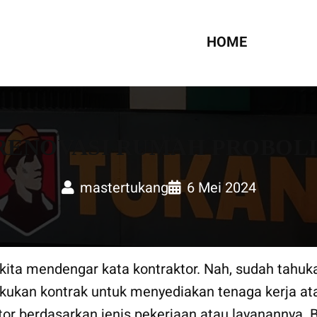
UMAH
HOME
 RENOVASI RUMAH PROBOL
mastertukang
6 Mei 2024
 kita mendengar kata kontraktor. Nah, sudah tahuk
kukan kontrak untuk menyediakan tenaga kerja at
tor berdasarkan jenis pekerjaan atau layanannya. 