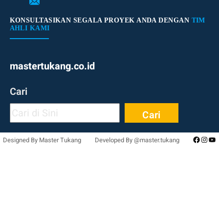
KONSULTASIKAN SEGALA PROYEK ANDA DENGAN
TIM
AHLI KAMI
mastertukang.co.id
Cari
Cari
Facebo
Inst
Yo
Designed By Master Tukang
Developed By @master.tukang