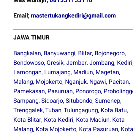
Mas Muhajir;
081331153116
Email;
mastertukangkediri@gmail.com
JAWA TIMUR
Bangkalan
,
Banyuwangi
,
Blitar
,
Bojonegoro
,
Bondowoso
,
Gresik
,
Jember
,
Jombang
,
Kediri
Lamongan
,
Lumajang
,
Madiun
,
Magetan
,
Malang
,
Mojokerto
,
Nganjuk
,
Ngawi
,
Pacitan
,
Pamekasan
,
Pasuruan
,
Ponorogo
,
Probolingg
Sampang
,
Sidoarjo
,
Situbondo
,
Sumenep
,
Trenggalek
,
Tuban
,
Tulungagung
,
Kota Batu
,
Kota Blitar
,
Kota Kediri
,
Kota Madiun
,
Kota
Malang
,
Kota Mojokerto
,
Kota Pasuruan
,
Kot