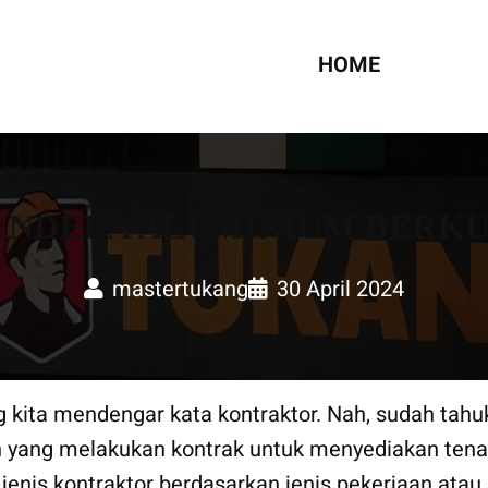
UMAH
HOME
JENDELA ALUMINIUM BERKU
mastertukang
30 April 2024
g kita mendengar kata kontraktor. Nah, sudah tahu
n yang melakukan kontrak untuk menyediakan tena
jenis kontraktor berdasarkan jenis pekerjaan atau