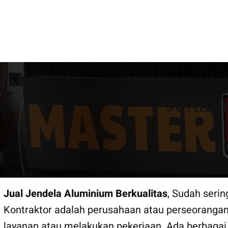
Lewati
KONTRAKTOR BANGUN R
ke
konten
JUAL 
Jual Jendela Aluminium Berkualitas
, Sudah serin
Kontraktor adalah perusahaan atau perseoranga
layanan atau melakukan pekerjaan. Ada berbagai 