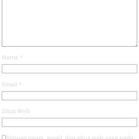
Nama
*
Email
*
Situs Web
Simpan nama, email, dan situs web saya pada