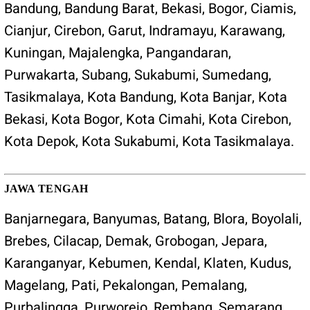
Bandung
,
Bandung Barat
,
Bekasi
,
Bogor
,
Ciamis
,
Cianjur
,
Cirebon
,
Garut
,
Indramayu
,
Karawang
,
Kuningan
,
Majalengka
,
Pangandaran
,
Purwakarta
,
Subang
,
Sukabumi
,
Sumedang
,
Tasikmalaya
,
Kota Bandung
,
Kota Banjar
,
Kota
Bekasi
,
Kota Bogor
,
Kota Cimahi
,
Kota Cirebon
,
Kota Depok
,
Kota Sukabumi
,
Kota Tasikmalaya
.
JAWA TENGAH
Banjarnegara
,
Banyumas
,
Batang
,
Blora
,
Boyolali
,
Brebes
,
Cilacap
,
Demak
,
Grobogan
,
Jepara
,
Karanganyar
,
Kebumen
,
Kendal
,
Klaten
,
Kudus
,
Magelang
,
Pati
,
Pekalongan
,
Pemalang
,
Purbalingga
,
Purworejo
,
Rembang
,
Semarang
,