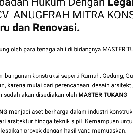
erbadan Hukum Dengan
Lega
. ANUGERAH MITRA KONST
ru dan Renovasi.
ukung oleh para tenaga ahli di bidangnya MASTER
bangunan konstruksi seperti Rumah, Gedung, Gud
an, karena mulai dari perencanaan, desain arsite
an sudah akan disediakan oleh
MASTER TUKANG
NG
menjadi aset berharga dalam industri konstruks
 dari arsitektur hingga teknik sipil. Kemampuan u
lesaikan proyek dengan hasil yang memuaskan.