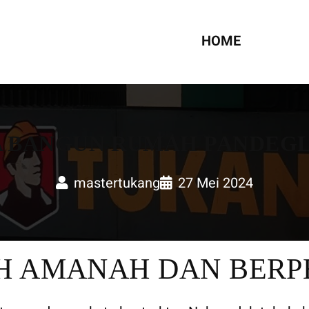
UMAH
HOME
A BANGUN RUMAH PANDEG
mastertukang
27 Mei 2024
H AMANAH DAN BER