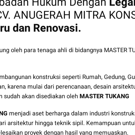
erbadan Hukum Dengan
Lega
. ANUGERAH MITRA KONST
ru dan Renovasi.
ukung oleh para tenaga ahli di bidangnya MASTER
bangunan konstruksi seperti Rumah, Gedung, Gud
an, karena mulai dari perencanaan, desain arsite
an sudah akan disediakan oleh
MASTER TUKANG
NG
menjadi aset berharga dalam industri konstruks
 dari arsitektur hingga teknik sipil. Kemampuan u
lesaikan proyek dengan hasil yang memuaskan.