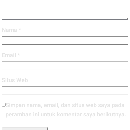
Nama
*
Email
*
Situs Web
Simpan nama, email, dan situs web saya pada
peramban ini untuk komentar saya berikutnya.