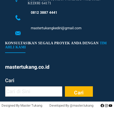
KEDIRI 64171
0812 3887 4441
mastertukangkediri@gmail.com
KONSULTASIKAN SEGALA PROYEK ANDA DENGAN
TIM
AHLI KAMI
mastertukang.co.id
Cari
Cari
Facebo
Inst
Yo
Designed By Master Tukang
Developed By @master.tukang