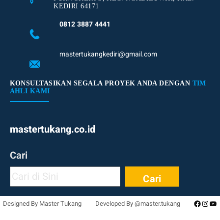
KEDIRI 64171
0812 3887 4441
mastertukangkediri@gmail.com
KONSULTASIKAN SEGALA PROYEK ANDA DENGAN
TIM
AHLI KAMI
mastertukang.co.id
Cari
Cari
Facebo
Inst
Yo
Designed By Master Tukang
Developed By @master.tukang