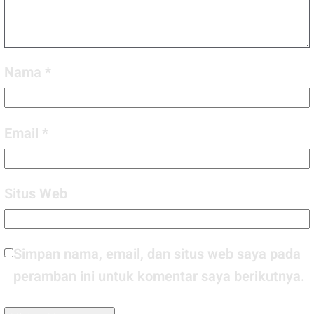
Nama
*
Email
*
Situs Web
Simpan nama, email, dan situs web saya pada
peramban ini untuk komentar saya berikutnya.