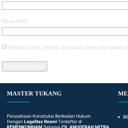
Situs Web
Simpan nama, email, dan situs web saya pada p
MASTER TUKANG
ME
Perusahaan Konstruksi Berbadan Hukum
B
Dengan
Legalitas Resmi
Terdaftar di
KEMENKUMHAM
Sebagai
CV. ANUGERAH MITRA