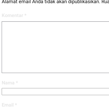
Alamat email Anda tidak akan dipublikasikan.
Rua
Komentar
*
Nama
*
Email
*