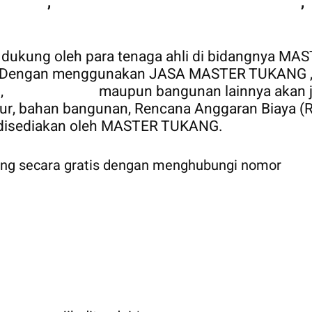
mersial
,
Grill Sound Costume,
Kontraktor ACP
,
i dukung oleh para tenaga ahli di bidangnya M
n. Dengan menggunakan JASA MASTER TUKANG ,
g,
MINIMARKET
maupun bangunan lainnya akan j
ktur, bahan bangunan, Rencana Anggaran Biaya 
 disediakan oleh MASTER TUKANG.
ang secara gratis dengan menghubungi nomor
081