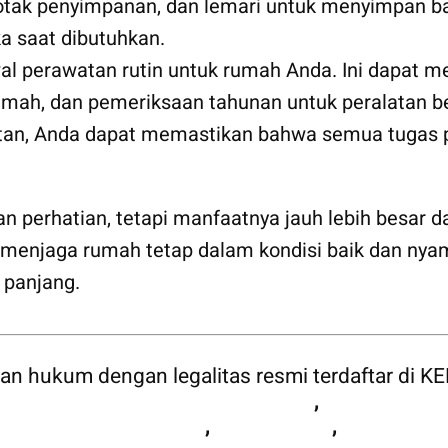
, kotak penyimpanan, dan lemari untuk menyimpan 
 saat dibutuhkan.
wal perawatan rutin untuk rumah Anda. Ini dapat
mah, dan pemeriksaan tahunan untuk peralatan bes
tan, Anda dapat memastikan bahwa semua tugas p
perhatian, tetapi manfaatnya jauh lebih besar d
 menjaga rumah tetap dalam kondisi baik dan nyam
 panjang.
an hukum dengan legalitas resmi terdaftar d
:
Bangun Rumah,
Renovasi Rumah
,
Arsitektur 
Kontraktor Minimarket
,
Curtain Wall
,
Pembuatan