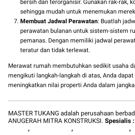
bersih dan terorganisir. Gunakan rak-rak
sehingga mudah untuk menemukan mereka
Membuat Jadwal Perawatan
: Buatlah jad
perawatan bulanan untuk sistem-sistem ru
pemanas. Dengan memiliki jadwal perawa
teratur dan tidak terlewat.
Merawat rumah membutuhkan sedikit usaha dan 
mengikuti langkah-langkah di atas, Anda dapat
meningkatkan nilai properti Anda dalam jangka
MASTER TUKANG
adalah perusahaan berbad
ANUGERAH MITRA KONSTRUKSI.
Spesialis 
Rumah
,
Cuttting Laser
,
Kontraktor Baja WF
,