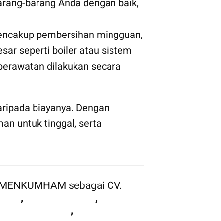
barang-barang Anda dengan baik,
 mencakup pembersihan mingguan,
ar seperti boiler atau sistem
erawatan dilakukan secara
aripada biayanya. Dengan
an untuk tinggal, serta
i KEMENKUMHAM sebagai CV.
Rumah
,
Interior Rumah
,
Eksterior
 Kolam Renang
,
Bangun