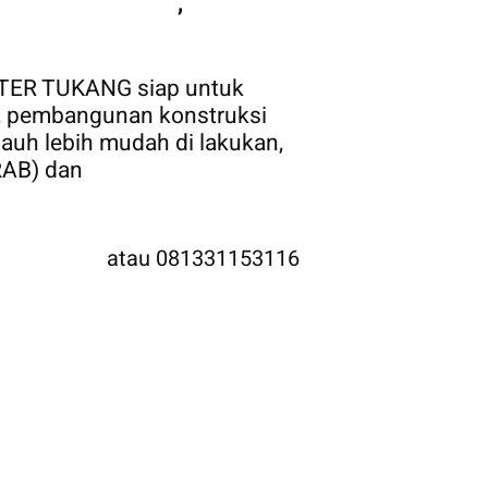
Pembuatan Pagar
,
ASTER TUKANG siap untuk
 pembangunan konstruksi
auh lebih mudah di lakukan,
(RAB) dan
TENAGA AHLI
238874441
atau 081331153116