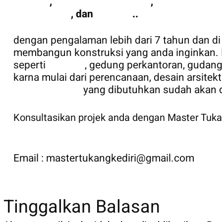
Gudang
,
Pemasangan Kanopi
,
Kontraktor Ko
Advertising
, dan
Lainnya
..
dengan pengalaman lebih dari 7 tahun dan d
membangun konstruksi yang anda inginka
seperti
RUMAH
, gedung perkantoran, gudan
karna mulai dari perencanaan, desain arsite
PROFESIONAL
yang dibutuhkan sudah akan
Konsultasikan projek anda dengan Master Tuk
Email : mastertukangkediri@gmail.com
Tinggalkan Balasan