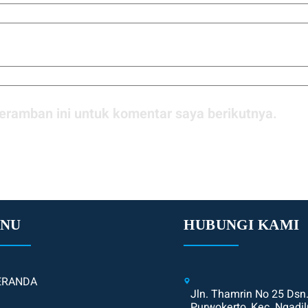
eramban ini untuk komentar saya berikutnya.
NU
HUBUNGI KAMI
ERANDA
Jln. Thamrin No 25 Dsn
Purwokerto, Kec. Ngadil