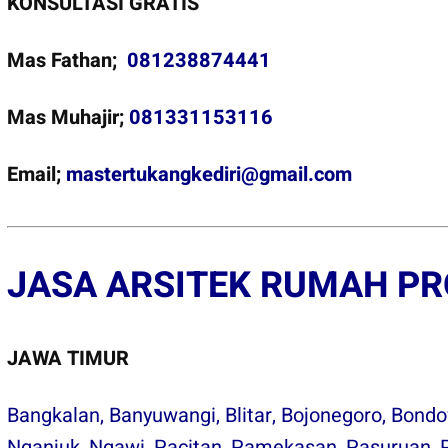
KONSULTASI GRATIS
Mas Fathan;
081238874441
Mas Muhajir;
081331153116
Email;
mastertukangkediri@gmail.com
JASA ARSITEK RUMAH PR
JAWA TIMUR
Bangkalan
,
Banyuwangi
,
Blitar
,
Bojonegoro
,
Bond
Nganjuk, Ngawi, Pacitan, Pamekasan, Pasuruan, P