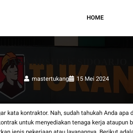
UMAH
HOME
JASA ARSITEK SIDOARJO
mastertukang
15 Mei 2024
ar kata kontraktor. Nah, sudah tahukah Anda apa d
ontrak untuk menyediakan tenaga kerja ataupun 
rkan jenis pekerjaan atau layanannya. Berikut ada