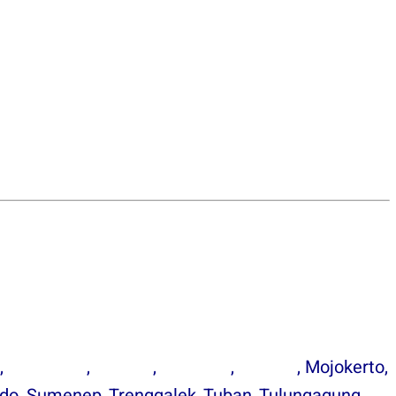
n
,
Lumajang
,
Madiun
,
Magetan
,
Malang
, Mojokerto,
ndo, Sumenep, Trenggalek, Tuban, Tulungagung,