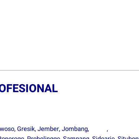
OFESIONAL
owoso
,
Gresik
,
Jember
,
Jombang
,
Kediri
,
Lamonga
onorogo, Probolinggo, Sampang, Sidoarjo, Situbo