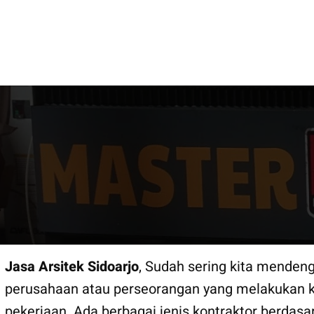
Lewati
KONTRAKTOR BANGUN R
ke
konten
Jasa Arsitek Sidoarjo
, Sudah sering kita mendeng
perusahaan atau perseorangan yang melakukan k
pekerjaan. Ada berbagai jenis kontraktor berdasa