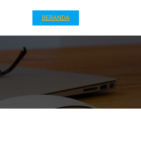
BERANDA
h