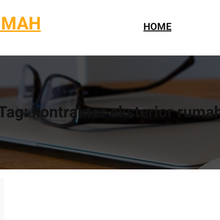
UMAH
HOME
Tag:
kontraktor eksterior ruma