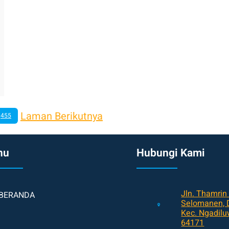
Laman Berikutnya
455
nu
Hubungi Kami
Jln. Thamrin
BERANDA
Selomanen, D
Kec. Ngadiluw
64171