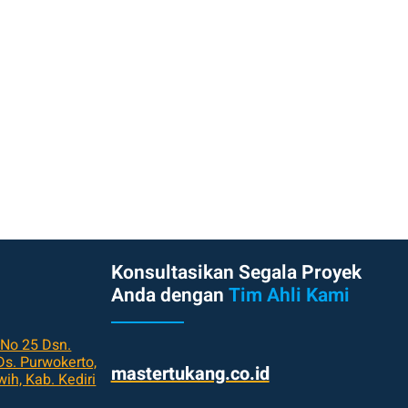
Konsultasikan Segala Proyek
Anda dengan
Tim Ahli Kami
 No 25 Dsn.
s. Purwokerto,
mastertukang.co.id
ih, Kab. Kediri