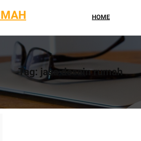
UMAH
HOME
Tag:
jasa desain rumah