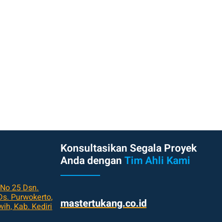
Konsultasikan Segala Proyek
Anda dengan
Tim Ahli Kami
 No 25 Dsn.
s. Purwokerto,
mastertukang.co.id
ih, Kab. Kediri