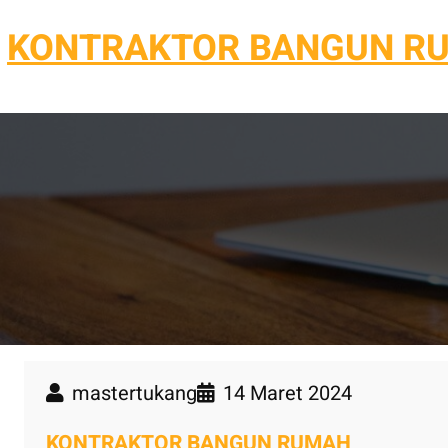
Lewati
KONTRAKTOR BANGUN R
ke
konten
mastertukang
14 Maret 2024
KONTRAKTOR BANGUN RUMAH