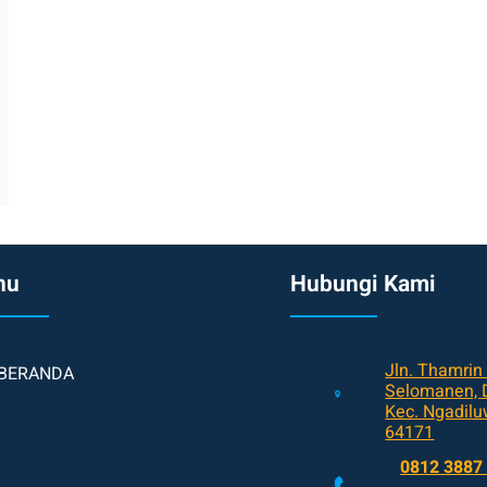
nu
Hubungi Kami
Jln. Thamrin
BERANDA
Selomanen, D
Kec. Ngadiluw
64171
0812 3887