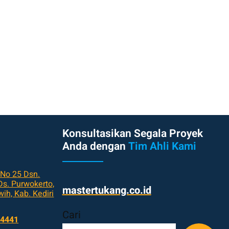
Konsultasikan Segala Proyek
Anda dengan
Tim Ahli Kami
 No 25 Dsn.
s. Purwokerto,
mastertukang.co.id
ih, Kab. Kediri
Cari
 4441